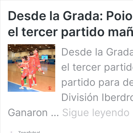
Desde la Grada: Poio
el tercer partido ma
Desde la Grada
el tercer part
partido para dec
División Iberdr
D
Ganaron …
Sigue leyendo
la
G
P
Zonafutsal
y