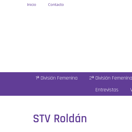
Inicio
Contacto
1ª División Femenina
2ª División Femenin
Entrevistas
STV Roldán