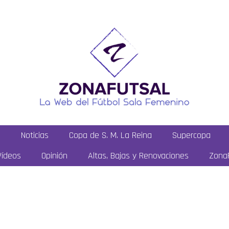
a
Noticias
Copa de S. M. La Reina
Supercopa
Vídeos
Opinión
Altas, Bajas y Renovaciones
ZonaF