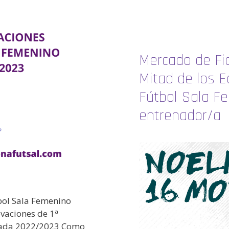
Mercado de Fic
Mitad de los E
Fútbol Sala F
entrenador/a
bol Sala Femenino
vaciones de 1ª
rada 2022/2023 Como