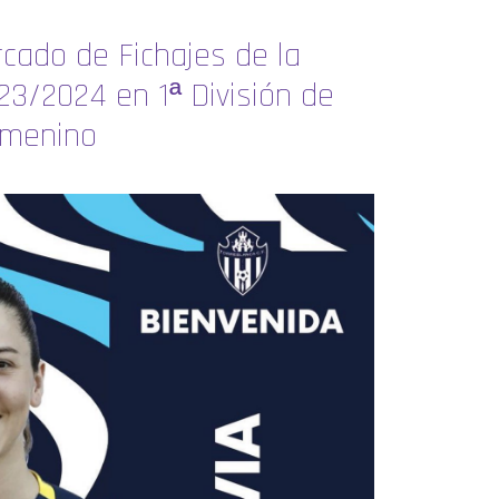
rcado de Fichajes de la
3/2024 en 1ª División de
emenino