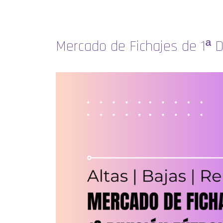
Mercado de Fichajes de 1ª 