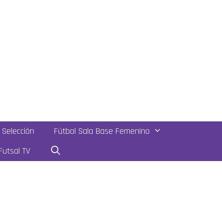
Selección
Fútbol Sala Base Femenino
utsal TV