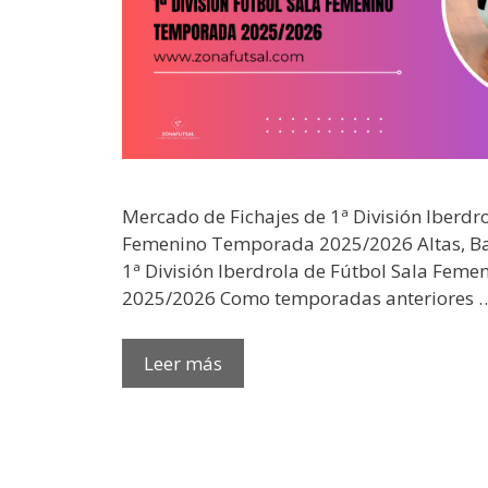
Mercado de Fichajes de 1ª División Iberdro
Femenino Temporada 2025/2026 Altas, Ba
1ª División Iberdrola de Fútbol Sala Fem
2025/2026 Como temporadas anteriores 
Leer más