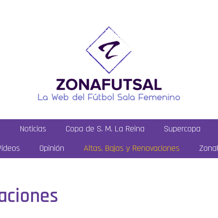
a
Noticias
Copa de S. M. La Reina
Supercopa
Vídeos
Opinión
Altas, Bajas y Renovaciones
ZonaF
vaciones