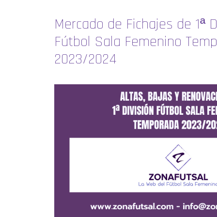
Mercado de Fichajes de 1ª D
Fútbol Sala Femenino Tem
2023/2024