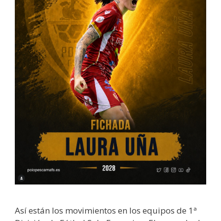
Así están los movimientos en los equipos de 1ª