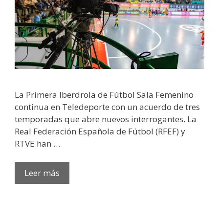
La Primera Iberdrola de Fútbol Sala Femenino
continua en Teledeporte con un acuerdo de tres
temporadas que abre nuevos interrogantes. La
Real Federación Española de Fútbol (RFEF) y
RTVE han …
Leer más