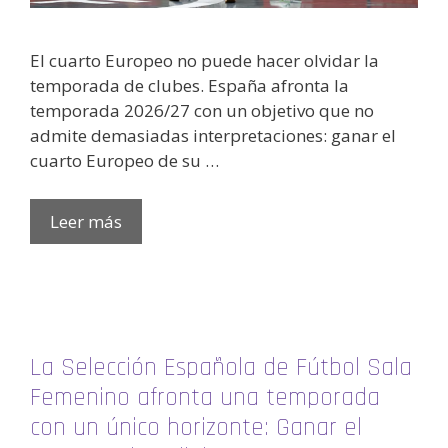
El cuarto Europeo no puede hacer olvidar la
temporada de clubes. España afronta la
temporada 2026/27 con un objetivo que no
admite demasiadas interpretaciones: ganar el
cuarto Europeo de su …
Leer más
La Selección Española de Fútbol Sala
Femenino afronta una temporada
con un único horizonte: Ganar el