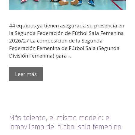
44 equipos ya tienen asegurada su presencia en
la Segunda Federación de Fútbol Sala Femenina
2026/27 La composición de la Segunda
Federación Femenina de Fútbol Sala (Segunda
División Femenina) para …
Leer más
Más talento, el mismo modelo: el
inmovilismo del fútbol sala femenino.