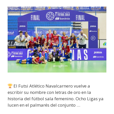
El Futsi Atlético Navalcarnero vuelve a
escribir su nombre con letras de oro en la
historia del fútbol sala femenino. Ocho Ligas ya
lucen en el palmarés del conjunto …