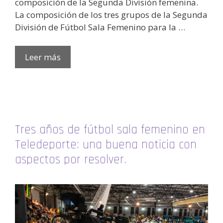
composición de la Segunda División femenina.
La composición de los tres grupos de la Segunda
División de Fútbol Sala Femenino para la …
Leer más
Tres años de fútbol sala femenino en
Teledeporte: una buena noticia con
aspectos por resolver.