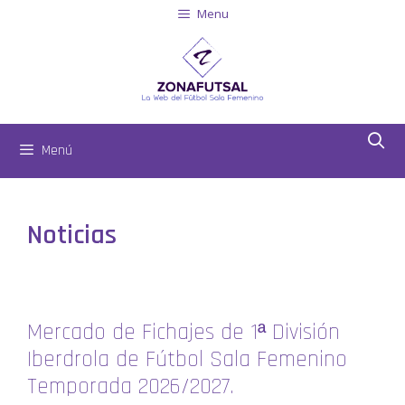
Menu
Menú
Noticias
Mercado de Fichajes de 1ª División
Iberdrola de Fútbol Sala Femenino
Temporada 2026/2027.