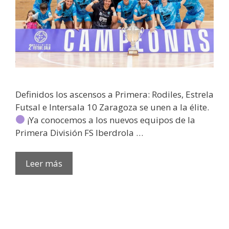
Definidos los ascensos a Primera: Rodiles, Estrela
Futsal e Intersala 10 Zaragoza se unen a la élite.
¡Ya conocemos a los nuevos equipos de la
Primera División FS Iberdrola …
Leer más