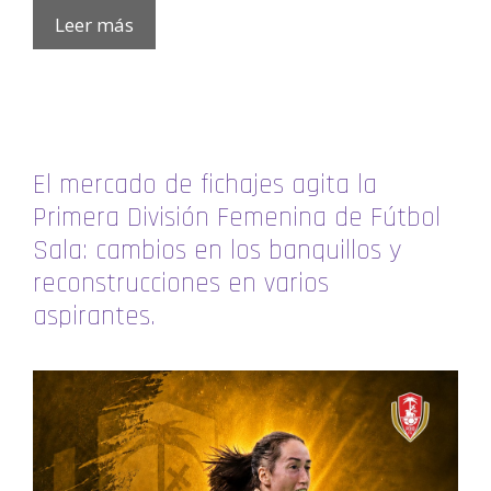
Leer más
El mercado de fichajes agita la
Primera División Femenina de Fútbol
Sala: cambios en los banquillos y
reconstrucciones en varios
aspirantes.