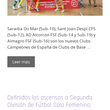
Saraiba Do Mar (Sub-10), Sant Joan Despí CFS
(Sub-12), AD Alcorcón FSF (Sub-14 y Sub-19) y
Almagro FSF (Sub-16) son los nuevos Clubs
Campeones de España de Clubs de Base …
Leer más
Definidos los ascensos a Segunda
División de Fútbol Sala Femenino: