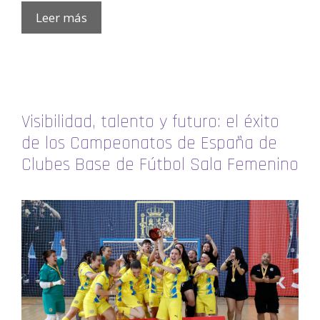
Leer más
Visibilidad, talento y futuro: el éxito
de los Campeonatos de España de
Clubes Base de Fútbol Sala Femenino