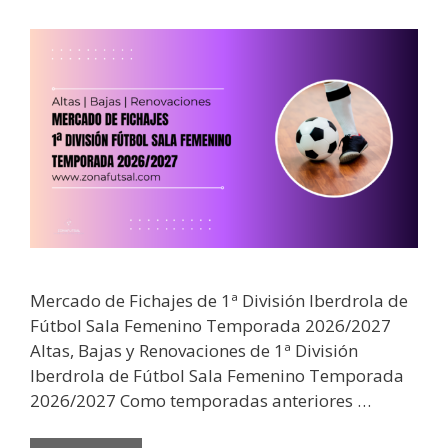
Mercado de Fichajes de 1ª División Iberdrola de
Fútbol Sala Femenino Temporada 2026/2027
Altas, Bajas y Renovaciones de 1ª División
Iberdrola de Fútbol Sala Femenino Temporada
2026/2027 Como temporadas anteriores …