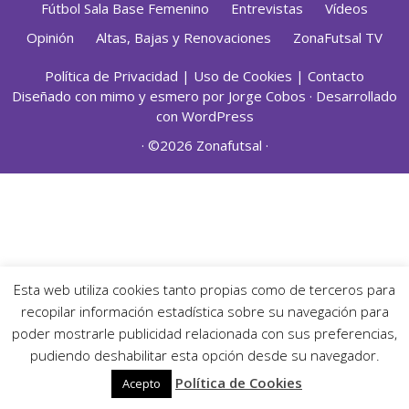
Fútbol Sala Base Femenino
Entrevistas
Vídeos
Opinión
Altas, Bajas y Renovaciones
ZonaFutsal TV
Política de Privacidad
|
Uso de Cookies
|
Contacto
Diseñado con mimo y esmero por
Jorge Cobos
· Desarrollado
con WordPress
· ©2026 Zonafutsal ·
Esta web utiliza cookies tanto propias como de terceros para
recopilar información estadística sobre su navegación para
poder mostrarle publicidad relacionada con sus preferencias,
pudiendo deshabilitar esta opción desde su navegador.
Política de Cookies
Acepto