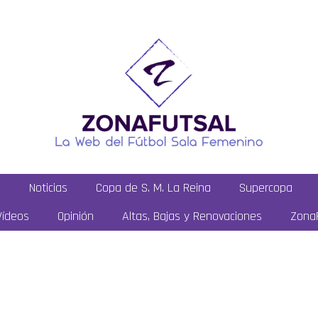
a
Noticias
Copa de S. M. La Reina
Supercopa
Vídeos
Opinión
Altas, Bajas y Renovaciones
ZonaF