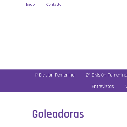
Inicio
Contacto
1ª División Femenina
2ª División Femenin
Entrevistas
Goleadoras