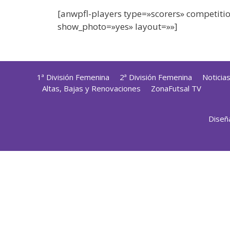
[anwpfl-players type=»scorers» competitio
show_photo=»yes» layout=»»]
1ª División Femenina
2ª División Femenina
Noticia
Altas, Bajas y Renovaciones
ZonaFutsal TV
Diseñ