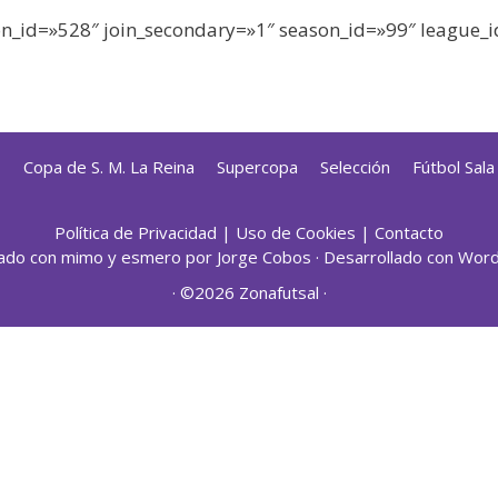
n_id=»528″ join_secondary=»1″ season_id=»99″ league_id
s
Copa de S. M. La Reina
Supercopa
Selección
Fútbol Sal
Política de Privacidad
|
Uso de Cookies
|
Contacto
ado con mimo y esmero por
Jorge Cobos
· Desarrollado con Wor
· ©2026 Zonafutsal ·