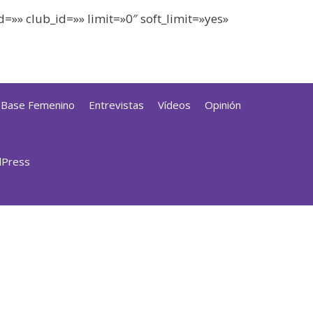
=»» club_id=»» limit=»0″ soft_limit=»yes»
a Base Femenino
Entrevistas
Vídeos
Opinión
dPress