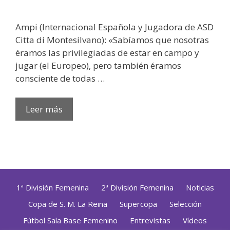
Ampi (Internacional Española y Jugadora de ASD
Citta di Montesilvano): «Sabíamos que nosotras
éramos las privilegiadas de estar en campo y
jugar (el Europeo), pero también éramos
consciente de todas …
Leer más
1ª División Femenina
2ª División Femenina
Noticias
Copa de S. M. La Reina
Supercopa
Selección
Fútbol Sala Base Femenino
Entrevistas
Vídeos