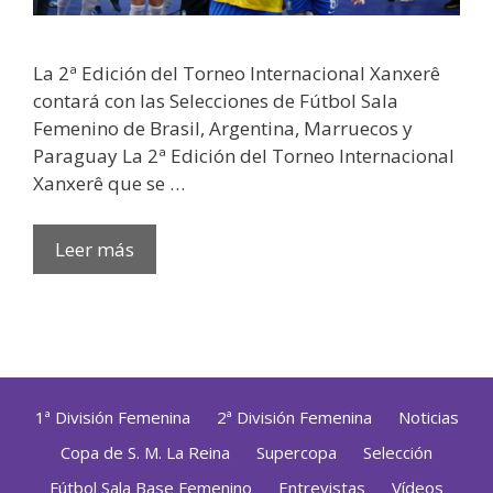
La 2ª Edición del Torneo Internacional Xanxerê
contará con las Selecciones de Fútbol Sala
Femenino de Brasil, Argentina, Marruecos y
Paraguay La 2ª Edición del Torneo Internacional
Xanxerê que se …
Leer más
1ª División Femenina
2ª División Femenina
Noticias
Copa de S. M. La Reina
Supercopa
Selección
Fútbol Sala Base Femenino
Entrevistas
Vídeos