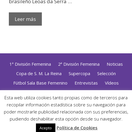
brasileño Leoas da Serra …
Leer más
1ª División Femenina
2ª División Femenina
Noticias
Copa de S. M. La Reina
Supercopa
Selección
Fútbol Sala Base Femenino
Entrevistas
Vídeos
Opinión
Altas, Bajas y Renovaciones
ZonaFutsal TV
Esta web utiliza cookies tanto propias como de terceros para
recopilar información estadística sobre su navegación para
Política de Privacidad
|
Uso de Cookies
|
Contacto
Diseñado con mimo y esmero por
Jorge Cobos
· Desarrollado
poder mostrarle publicidad relacionada con sus preferencias,
con WordPress
pudiendo deshabilitar esta opción desde su navegador.
· ©2026 Zonafutsal ·
Política de Cookies
Acepto