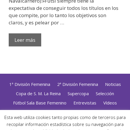
Navalcarnero):»Futsi siempre tiene la
expectativa de conseguir todos los títulos en los
que compite, por lo tanto los objetivos son
claros, y es pelear por …
Leer más
1ª División Femenina
2ª División Femenina
Noticias
Copa de S. M. La Reina
Supercopa
Selección
Fútbol Sala Base Femenino
Entrevistas
Vídeos
Opinión
Altas, Bajas y Renovaciones
ZonaFutsal TV
Esta web utiliza cookies tanto propias como de terceros para
recopilar información estadística sobre su navegación para
Política de Privacidad
|
Uso de Cookies
|
Contacto