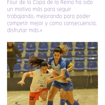
Four de la Copa de la Reina ha sido
un motivo más para seguir
trabajando, mejorando para poder
competir mejor y como consecuencia,
disfrutar más.»