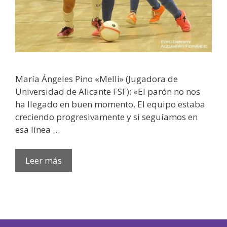
María Ángeles Pino «Melli» (Jugadora de
Universidad de Alicante FSF): «El parón no nos
ha llegado en buen momento. El equipo estaba
creciendo progresivamente y si seguíamos en
esa línea …
Leer más