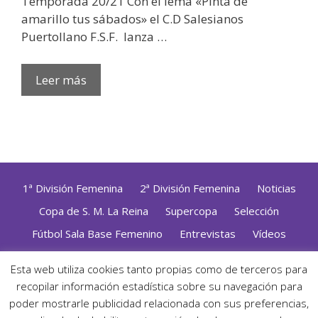
Temporada 20/21 Con el lema «Pinta de
amarillo tus sábados» el C.D Salesianos
Puertollano F.S.F. lanza …
Leer más
1ª División Femenina
2ª División Femenina
Noticias
Copa de S. M. La Reina
Supercopa
Selección
Fútbol Sala Base Femenino
Entrevistas
Vídeos
Opinión
Altas, Bajas y Renovaciones
ZonaFutsal TV
Esta web utiliza cookies tanto propias como de terceros para
Política de Privacidad
|
Uso de Cookies
|
Contacto
recopilar información estadística sobre su navegación para
Diseñado con mimo y esmero por
Jorge Cobos
· Desarrollado
poder mostrarle publicidad relacionada con sus preferencias,
con WordPress