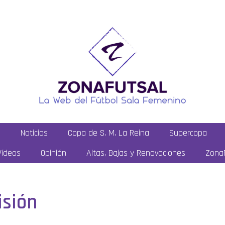
a
Noticias
Copa de S. M. La Reina
Supercopa
Vídeos
Opinión
Altas, Bajas y Renovaciones
ZonaF
isión