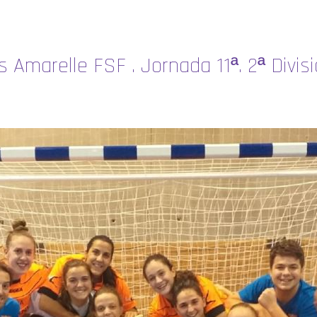
s Amarelle FSF . Jornada 11ª. 2ª Divi