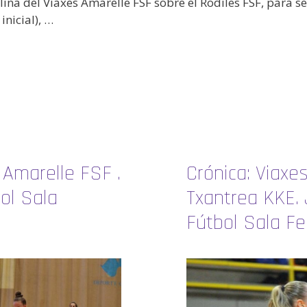
ina del Viaxes Amarelle FSF sobre el Rodiles FSF, para seg
inicial), …
 Amarelle FSF .
Crónica: Viaxe
bol Sala
Txantrea KKE. 
Fútbol Sala Fe