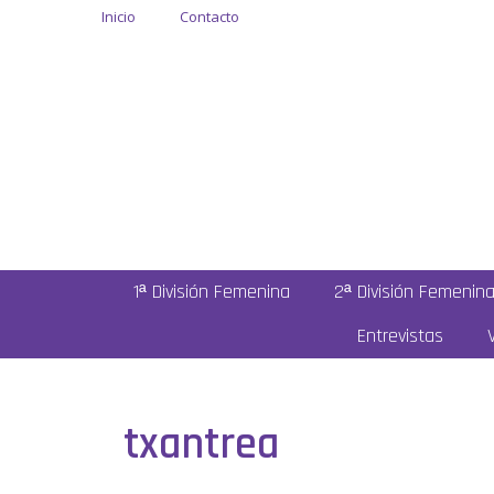
Inicio
Contacto
1ª División Femenina
2ª División Femenin
Entrevistas
txantrea