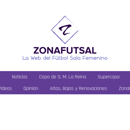
a
Noticias
Copa de S. M. La Reina
Supercopa
Vídeos
Opinión
Altas, Bajas y Renovaciones
ZonaF