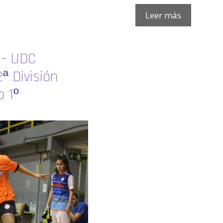
Leer más
 – UDC
ª División
o 1º