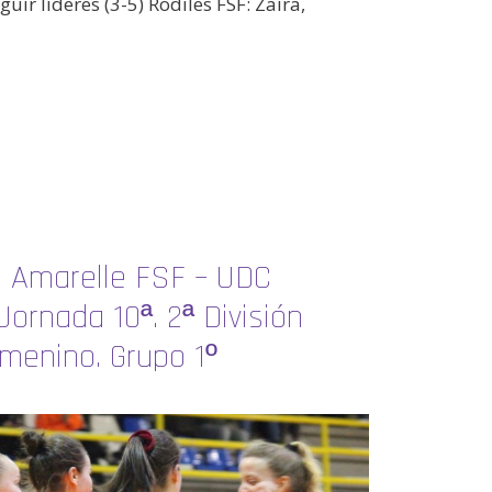
uir líderes (3-5) Rodiles FSF: Zaira,
s Amarelle FSF – UDC
Jornada 10ª. 2ª División
menino. Grupo 1º