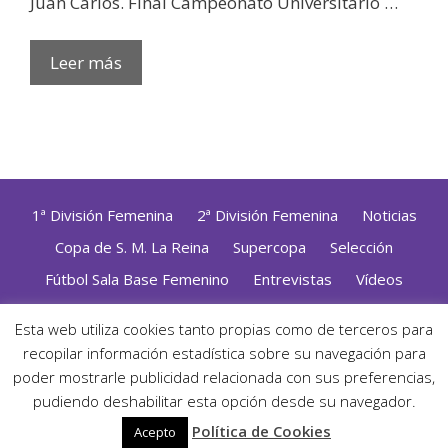
Juan Carlos. Final Campeonato Universitario …
Leer más
1ª División Femenina
2ª División Femenina
Noticias
Copa de S. M. La Reina
Supercopa
Selección
Fútbol Sala Base Femenino
Entrevistas
Vídeos
Opinión
Altas, Bajas y Renovaciones
ZonaFutsal TV
Esta web utiliza cookies tanto propias como de terceros para
recopilar información estadística sobre su navegación para
Política de Privacidad
|
Uso de Cookies
|
Contacto
Diseñado con mimo y esmero por
Jorge Cobos
· Desarrollado
poder mostrarle publicidad relacionada con sus preferencias,
con WordPress
pudiendo deshabilitar esta opción desde su navegador.
· ©2026 Zonafutsal ·
Política de Cookies
Acepto