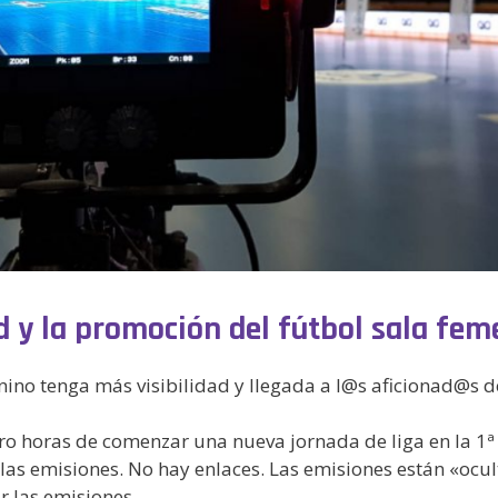
ad y la promoción del fútbol sala fe
ino tenga más visibilidad y llegada a l@s aficionad@s d
ro horas de comenzar una nueva jornada de liga en la 1ª 
emisiones. No hay enlaces. Las emisiones están «ocultas»
 las emisiones.