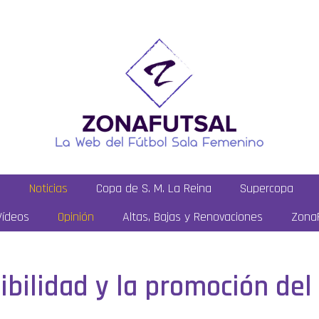
a
Noticias
Copa de S. M. La Reina
Supercopa
Vídeos
Opinión
Altas, Bajas y Renovaciones
ZonaF
sibilidad y la promoción del