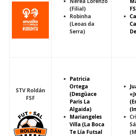
Nerea Lorenzo
M
(Filial)
FS
Robinha
C
(Leoas da
Ca
Serra)
De
Patricia
Ortega
Ju
STV Roldán
(Desgüace
«J
FSF
Paris La
(E
Algaida)
(I
Mariangeles
Cr
Villa (La Boca
Sá
Te Lía Futsal
(M