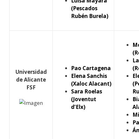
Luísa Mayara
(Pescados
Rubén Burela)
M
(R
La
Pao Cartagena
(R
Universidad
Elena Sanchis
El
de Alicante
(Xaloc Alacant)
(P
FSF
Sara Roelas
Ru
(Joventut
Bi
d’Elx)
Al
Mi
P
Án