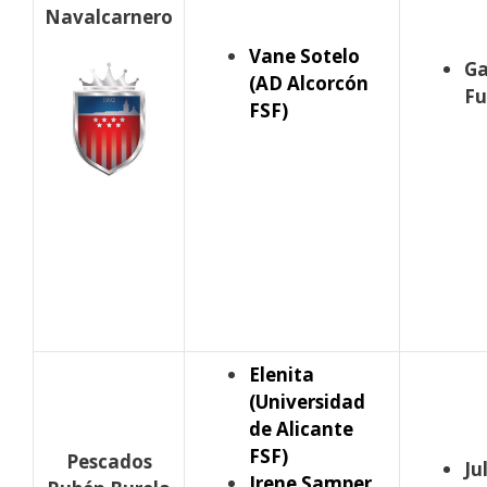
Navalcarnero
Vane Sotelo
Ga
(AD Alcorcón
Fu
FSF)
Elenita
(Universidad
de Alicante
FSF)
Pescados
Ju
Irene Samper