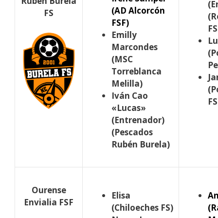
Rubén Burela
(E
(AD Alcorcón
FS
(R
FSF)
FS
Emilly
Lu
Marcondes
(P
(MSC
Pe
Torreblanca
Ja
Melilla)
(P
Iván Cao
FS
«Lucas»
(Entrenador)
(Pescados
Rubén Burela)
Ourense
Elisa
An
Envialia FSF
(Chiloeches FS)
(R