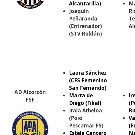
Alcantarilla)
Ma
Joaquín
Ri
Peñaranda
Te
(Entrenador)
Al
(STV Roldán)
Laura Sánchez
(CFS Femenino
San Fernando)
AD Alcorcón
Marta de
Ir
FSF
Diego (Filial)
(P
Iraia Arbeloa
Ru
(Poio
Va
Pescamar FS)
(F
Estela Cantero
Na