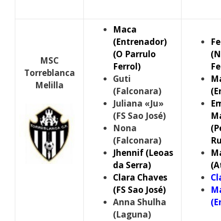
Maca
(Entrenador)
Fe
(O Parrulo
(
N
MSC
Ferrol)
F
Torreblanca
Guti
Ma
Melilla
(Falconara)
(E
Juliana «Ju»
Em
(FS Sao José)
M
Nona
(P
(Falconara)
Ru
Jhennif (Leoas
Ma
da Serra)
(A
Clara Chaves
Cl
(FS Sao José)
M
Anna Shulha
(E
(Laguna)