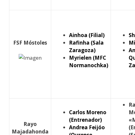
Ainhoa (Filial)
Sh
FSF Móstoles
Rafinha (Sala
Mi
Zaragoza)
An
Myrielen (MFC
Qu
Normanochka)
Za
Ra
Carlos Moreno
M
(Entrenador)
«
Rayo
Andrea Feijóo
(E
Majadahonda
(Ourense
(S