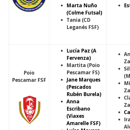
Marta Nuño
Es
(Colme Futsal)
Tania (CD
Leganés FSF)
Lucía Paz (A
An
Fervenza)
Za
Martita (Poio
Si
Pescamar FS)
Poio
(M
Jane Marques
Pescamar FSF
Mi
(Pescados
Za
Rubén Burela)
Cl
Anna
Za
Escribano
Ca
(Viaxes
Ir
Amarelle FSF)
Al