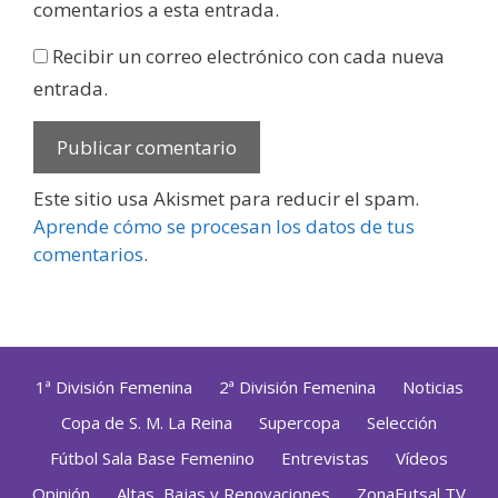
comentarios a esta entrada.
Recibir un correo electrónico con cada nueva
entrada.
Este sitio usa Akismet para reducir el spam.
Aprende cómo se procesan los datos de tus
comentarios
.
1ª División Femenina
2ª División Femenina
Noticias
Copa de S. M. La Reina
Supercopa
Selección
Fútbol Sala Base Femenino
Entrevistas
Vídeos
Opinión
Altas, Bajas y Renovaciones
ZonaFutsal TV