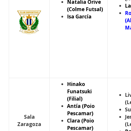
Natalia Orive
La
(Colme Futsal)
Ro
Isa García
(A
Ma
Hinako
Funatsuki
Li
(Filial)
(
L
Antía (Poio
Su
Pescamar)
Sala
Je
Clara (Poio
Zaragoza
(
L
Pescamar)