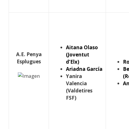
Aitana Olaso
A.E. Penya
(Joventut
Esplugues
d’Elx)
R
Ariadna García
Be
Yanira
(R
Valencia
An
(Valdetires
FSF)