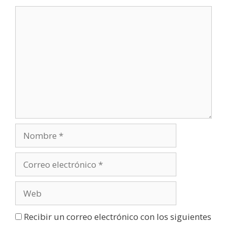
a
n
u
e
v
a
)
Recibir un correo electrónico con los siguientes