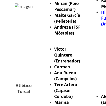
Ra
Mirian (Poio
Mó
Pescamar)
Hi
Maite García
Fu
(Pelleterie)
(A
Andreza (FSF
Móstoles)
Victor
Quintero
(Entrenador)
Carmen
Ana Rueda
(Campillos)
Tere Artero
Atlético
(Cajasur
Torcal
Córdoba)
Al
Marina
(E