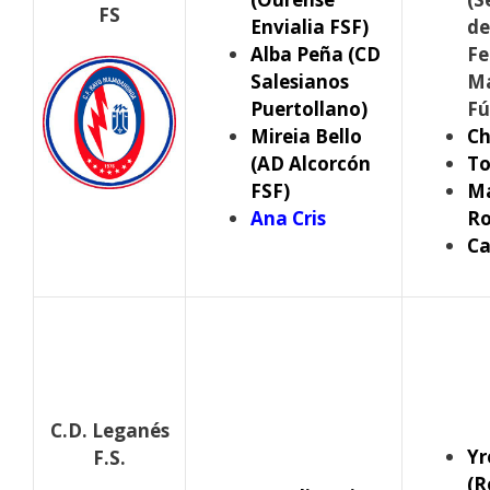
FS
Envialia FSF)
de
Alba Peña (CD
Fe
Salesianos
Ma
Puertollano)
Fú
Mireia Bello
Ch
(AD Alcorcón
To
FSF)
M
Ana Cris
Ro
C
C.D. Leganés
Yr
F.S.
(R