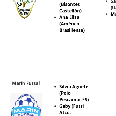
Sa
(Bisontes
(U
Castellón)
Ma
Ana Eliza
(Américo
Brasiliense)
Marín Futsal
Silvia Aguete
(Poio
Pescamar FS)
Gaby (Futsi
Atco.