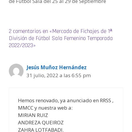
de Fútbol Sala del 25 al 29 de Septiembre
e
n
t
a
n
a
n
u
2 comentarios en «Mercado de Fichajes de 1ª
e
v
División de Fútbol Sala Femenino Temporada
a
)
2022/2023»
Jesús Muñoz Hernández
31 julio, 2022 a las 6:55 pm
Hemos renovado, ya anunciado en RRSS ,
MMCC y nuestra web a:
MIRIAN RUIZ
ANDREZA QUEIROZ
ZAHRA LOTFABADI.