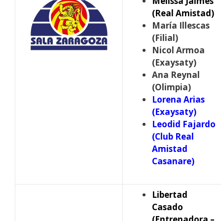
Melissa Jaimes
(Real Amistad)
María Illescas
(Filial)
Nicol Armoa
(Exaysaty)
Ana Reynal
(Olimpia)
Lorena Arias
(Exaysaty)
Leodid Fajardo
(Club Real
Amistad
Casanare)
Libertad
Casado
(Entrenadora –