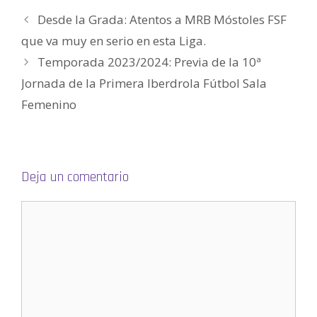
e
n
Desde la Grada: Atentos a MRB Móstoles FSF
u
n
a
que va muy en serio en esta Liga.
v
e
Temporada 2023/2024: Previa de la 10ª
n
t
a
Jornada de la Primera Iberdrola Fútbol Sala
n
a
Femenino
n
u
e
v
a
)
Deja un comentario