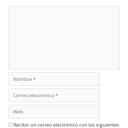
v
a
)
Recibir un correo electrónico con los siguientes