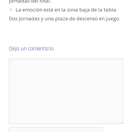
jornadas del final.
n
u
La emoción está en la zona baja de la tabla:
e
v
a
Dos Jornadas y una plaza de descenso en juego.
)
Deja un comentario