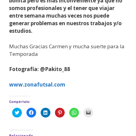
bonita pero es más inconveniente ya que no
somos profesionales y el tener que viajar
entre semana muchas veces nos puede
generar problemas en nuestros trabajos y/o
estudios.
Muchas Gracias Carmen y mucha suerte para la
Temporada
Fotografía: @Pakito_88
www.zonafutsal.com
Compártelo:
H
H
H
H
H
H
a
a
a
a
a
a
z
z
z
z
z
z
c
c
c
c
c
c
l
l
l
l
l
l
i
i
i
i
i
i
c
c
c
c
c
c
Relacionado