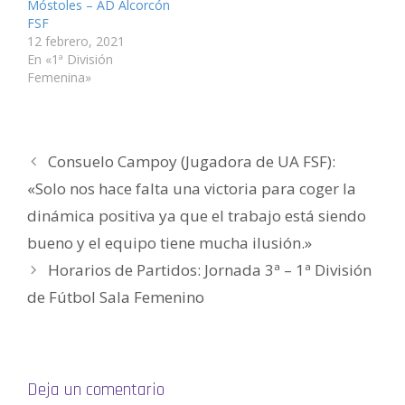
Móstoles – AD Alcorcón
a
t
t
n
t
a
n
a
a
t
a
u
FSF
a
n
n
a
n
n
12 febrero, 2021
n
a
a
n
a
a
u
n
n
a
n
m
En «1ª División
e
u
u
n
u
i
v
e
e
u
e
g
Femenina»
a
v
v
e
v
o
)
a
a
v
a
(
)
)
a
)
S
)
e
a
b
r
Consuelo Campoy (Jugadora de UA FSF):
e
e
n
«Solo nos hace falta una victoria para coger la
u
n
dinámica positiva ya que el trabajo está siendo
a
v
e
bueno y el equipo tiene mucha ilusión.»
n
t
Horarios de Partidos: Jornada 3ª – 1ª División
a
n
a
de Fútbol Sala Femenino
n
u
e
v
a
)
Deja un comentario