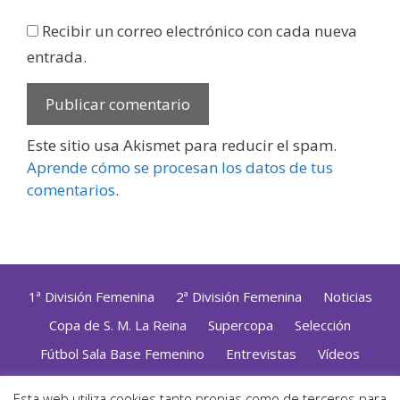
Recibir un correo electrónico con cada nueva
entrada.
Este sitio usa Akismet para reducir el spam.
Aprende cómo se procesan los datos de tus
comentarios
.
1ª División Femenina
2ª División Femenina
Noticias
Copa de S. M. La Reina
Supercopa
Selección
Fútbol Sala Base Femenino
Entrevistas
Vídeos
Opinión
Altas, Bajas y Renovaciones
ZonaFutsal TV
Esta web utiliza cookies tanto propias como de terceros para