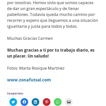
por nosotras. Hemos visto que somos capaces
de dar un gran espectáculo y de llenar
pabellones. Todavía queda mucho camino por
recorrer y espero que lleguemos a una situación
igualitaria y justa para todos y todas.
Muchas Gracias Carmen
Muchas gracias a ti por tu trabajo diario, es
un placer. Un saludo!
Fotos: Marta Rosique Martínez
www.zonafutsal.com
Compártelo:
H
H
H
H
H
H
a
a
a
a
a
a