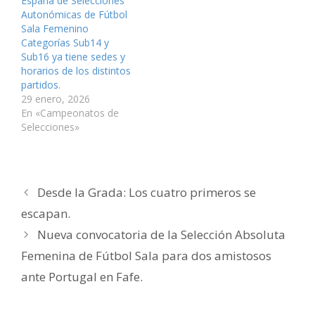
España de Selecciones
e
u
u
n
u
i
v
e
e
u
e
g
Autonómicas de Fútbol
a
v
v
e
v
o
Sala Femenino
)
a
a
v
a
(
)
)
a
)
S
Categorías Sub14 y
)
e
a
Sub16 ya tiene sedes y
b
horarios de los distintos
r
e
partidos.
e
n
29 enero, 2026
u
En «Campeonatos de
n
a
Selecciones»
v
e
n
t
a
n
a
Desde la Grada: Los cuatro primeros se
n
u
e
escapan.
v
a
Nueva convocatoria de la Selección Absoluta
)
Femenina de Fútbol Sala para dos amistosos
ante Portugal en Fafe.