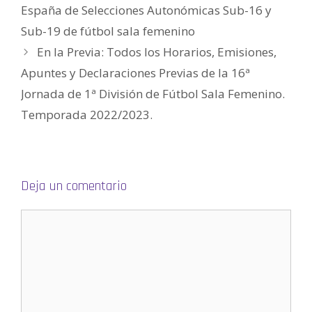
e
España de Selecciones Autonómicas Sub-16 y
n
t
Sub-19 de fútbol sala femenino
a
n
a
En la Previa: Todos los Horarios, Emisiones,
n
u
Apuntes y Declaraciones Previas de la 16ª
e
v
a
Jornada de 1ª División de Fútbol Sala Femenino.
)
Temporada 2022/2023.
Deja un comentario