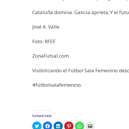
Cataluña domina. Galicia aprieta. Y el fut
José A. Valle
Foto: RFEF
ZonaFutsal.com
Visibilizando el Fútbol Sala Femenino des
#fútbolsalafemenino
Compártelo:
H
H
H
H
H
H
a
a
a
a
a
a