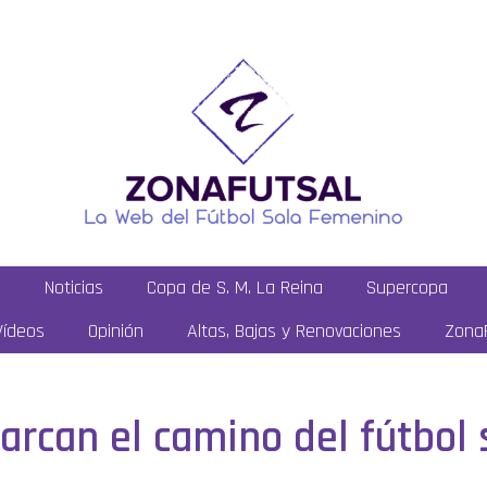
a
Noticias
Copa de S. M. La Reina
Supercopa
Vídeos
Opinión
Altas, Bajas y Renovaciones
ZonaF
marcan el camino del fútbol