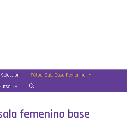
Selección
Fútbol Sala Base Femenino
utsal TV
 sala femenino base