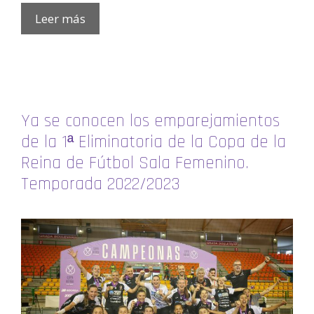
Leer más
Ya se conocen los emparejamientos
de la 1ª Eliminatoria de la Copa de la
Reina de Fútbol Sala Femenino.
Temporada 2022/2023