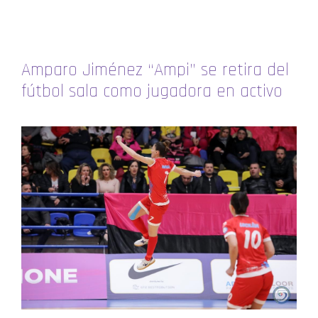
Amparo Jiménez “Ampi” se retira del
fútbol sala como jugadora en activo