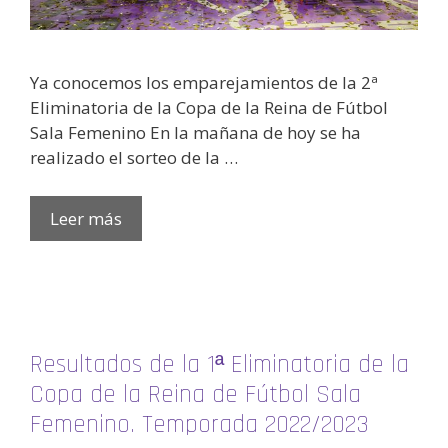
Ya conocemos los emparejamientos de la 2ª
Eliminatoria de la Copa de la Reina de Fútbol
Sala Femenino En la mañana de hoy se ha
realizado el sorteo de la …
Leer más
Resultados de la 1ª Eliminatoria de la
Copa de la Reina de Fútbol Sala
Femenino. Temporada 2022/2023