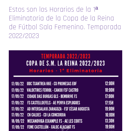
Estos son los Horarios de la 1ª
Eliminatoria de la Copa de la Reina
de Fútbol Sala Femenino. Temporada
2022/2023