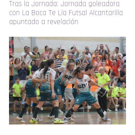
Tras la Jornada: Jornada goleadora
con La Boca Te Lía Futsal Alcantarilla
apuntado a revelación