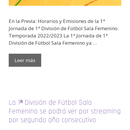
En la Previa: Horarios y Emisiones de la 1ª
Jornada de 1ª División de Fútbol Sala Femenino.
Temporada 2022/2023 La 1ª Jornada de 1ª
División de Fútbol Sala Femenino ya …
Leer más
La 1ª División de Fútbol Sala
Femenino se podrá ver por streaming
por segundo año consecutivo