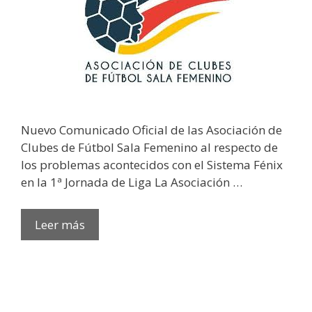
Nuevo Comunicado Oficial de las Asociación de
Clubes de Fútbol Sala Femenino al respecto de
los problemas acontecidos con el Sistema Fénix
en la 1ª Jornada de Liga La Asociación …
Leer más