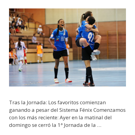
Tras la Jornada: Los favoritos comienzan
ganando a pesar del Sistema Fénix Comenzamos
con los más reciente: Ayer en la matinal del
domingo se cerró la 1ª Jornada de la …