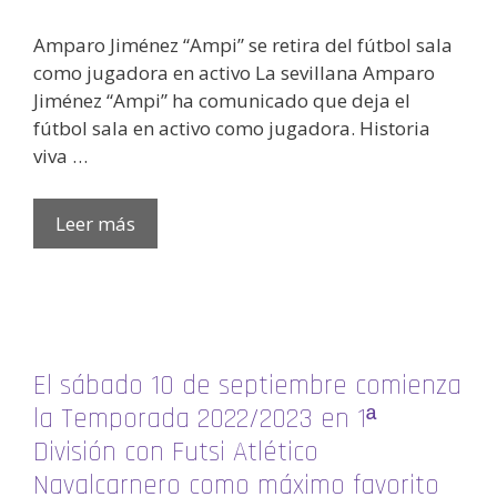
Amparo Jiménez “Ampi” se retira del fútbol sala
como jugadora en activo La sevillana Amparo
Jiménez “Ampi” ha comunicado que deja el
fútbol sala en activo como jugadora. Historia
viva …
Leer más
El sábado 10 de septiembre comienza
la Temporada 2022/2023 en 1ª
División con Futsi Atlético
Navalcarnero como máximo favorito