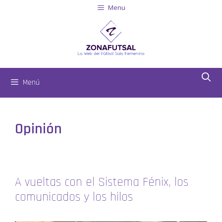
Menu
Menú
Opinión
A vueltas con el Sistema Fénix, los
comunicados y los hilos