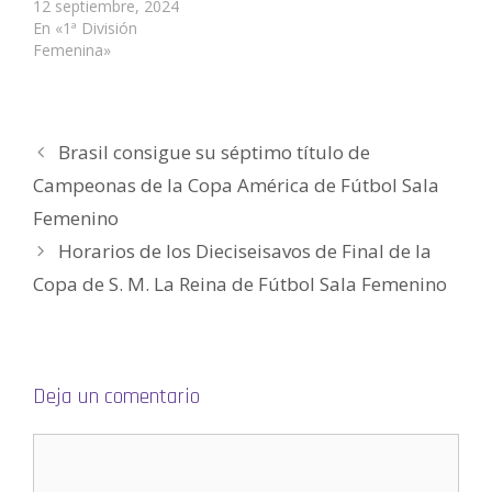
12 septiembre, 2024
n
a
a
n
a
a
u
n
n
a
n
m
En «1ª División
e
u
u
n
u
i
v
e
e
u
e
g
Femenina»
a
v
v
e
v
o
)
a
a
v
a
(
)
)
a
)
S
)
e
a
b
r
Brasil consigue su séptimo título de
e
e
n
Campeonas de la Copa América de Fútbol Sala
u
n
Femenino
a
v
e
Horarios de los Dieciseisavos de Final de la
n
t
Copa de S. M. La Reina de Fútbol Sala Femenino
a
n
a
n
u
e
v
a
)
Deja un comentario