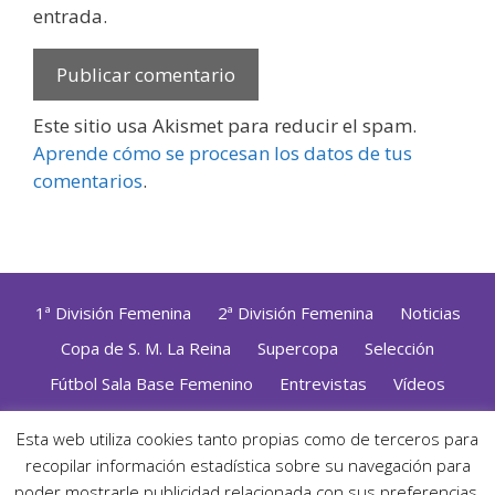
entrada.
Este sitio usa Akismet para reducir el spam.
Aprende cómo se procesan los datos de tus
comentarios
.
1ª División Femenina
2ª División Femenina
Noticias
Copa de S. M. La Reina
Supercopa
Selección
Fútbol Sala Base Femenino
Entrevistas
Vídeos
Opinión
Altas, Bajas y Renovaciones
ZonaFutsal TV
Esta web utiliza cookies tanto propias como de terceros para
Política de Privacidad
|
Uso de Cookies
|
Contacto
recopilar información estadística sobre su navegación para
Diseñado con mimo y esmero por
Jorge Cobos
· Desarrollado
poder mostrarle publicidad relacionada con sus preferencias,