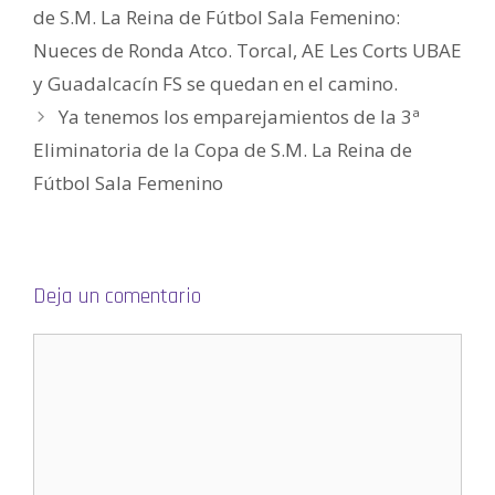
)
)
a
)
S
de S.M. La Reina de Fútbol Sala Femenino:
)
e
a
Nueces de Ronda Atco. Torcal, AE Les Corts UBAE
b
r
e
y Guadalcacín FS se quedan en el camino.
e
n
Ya tenemos los emparejamientos de la 3ª
u
n
a
Eliminatoria de la Copa de S.M. La Reina de
v
e
Fútbol Sala Femenino
n
t
a
n
a
n
u
e
v
Deja un comentario
a
)