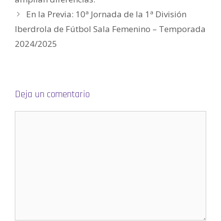
r
e
En la Previa: 10ª Jornada de la 1ª División
e
n
Iberdrola de Fútbol Sala Femenino – Temporada
u
n
a
2024/2025
v
e
n
t
a
n
a
n
Deja un comentario
u
e
v
a
)