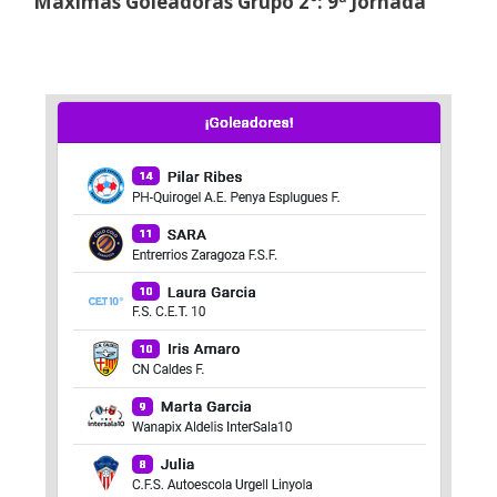
Máximas Goleadoras Grupo 2º: 9ª Jornada