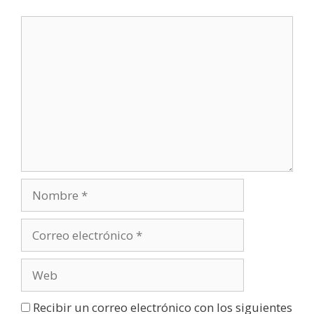
v
a
)
Recibir un correo electrónico con los siguientes