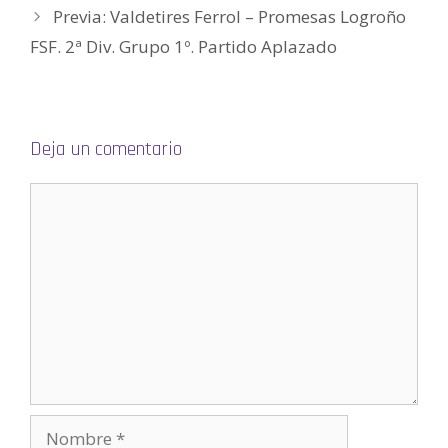
r
Previa: Valdetires Ferrol – Promesas Logroño
e
e
n
FSF. 2ª Div. Grupo 1º. Partido Aplazado
u
n
a
v
e
n
t
a
Deja un comentario
n
a
n
u
e
v
a
)