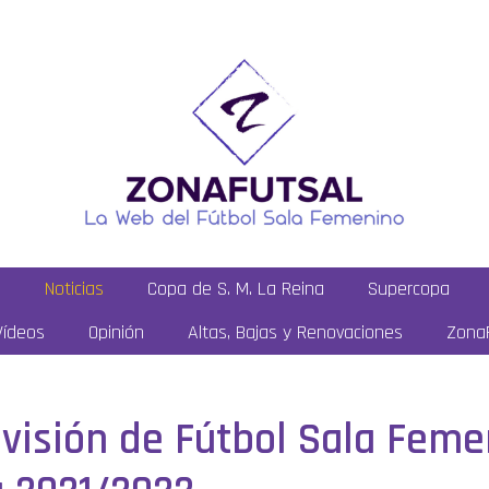
a
Noticias
Copa de S. M. La Reina
Supercopa
Vídeos
Opinión
Altas, Bajas y Renovaciones
ZonaF
División de Fútbol Sala Feme