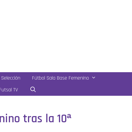
Selección
Fútbol Sala Base Femenino
utsal TV
nino tras la 10ª