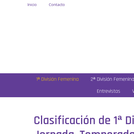
Inicio
Contacto
1ª División Femenina
2ª División Femenin
Entrevistas
Clasificación de 1ª 