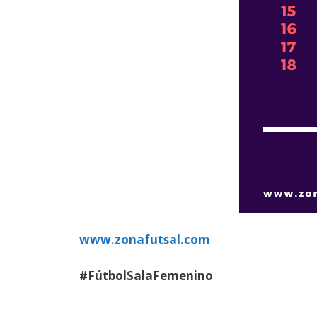
www.zonafutsal.com
#FútbolSalaFemenino