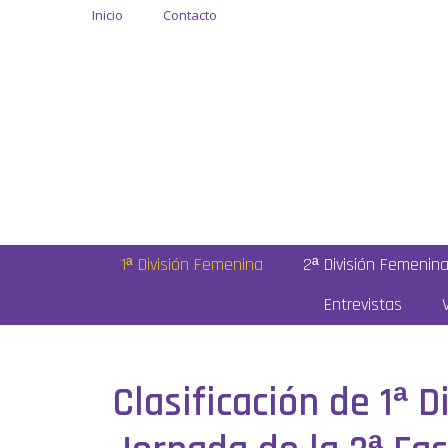
Inicio
Contacto
1ª División Femenina
2ª División Femenin
Entrevistas
Clasificación de 1ª 