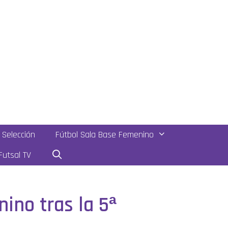
Selección
Fútbol Sala Base Femenino
utsal TV
nino tras la 5ª