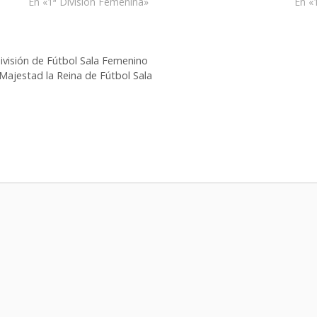
En «1ª División Femenina»
En «
División de Fútbol Sala Femenino
ajestad la Reina de Fútbol Sala