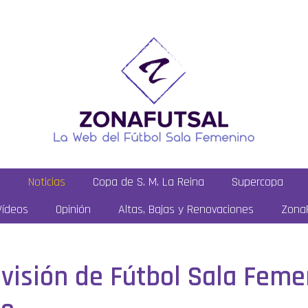
a
Noticias
Copa de S. M. La Reina
Supercopa
Vídeos
Opinión
Altas, Bajas y Renovaciones
ZonaF
División de Fútbol Sala Feme