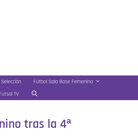
Selección
Fútbol Sala Base Femenino
utsal TV
nino tras la 4ª