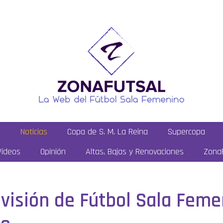
a
Noticias
Copa de S. M. La Reina
Supercopa
Vídeos
Opinión
Altas, Bajas y Renovaciones
ZonaF
División de Fútbol Sala Feme