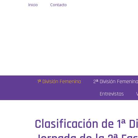
Inicio
Contacto
1ª División Femenina
2ª División Femenin
Entrevistas
Clasificación de 1ª 