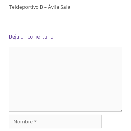
u
Teldeportivo B – Ávila Sala
n
a
v
e
n
t
a
n
a
Deja un comentario
n
u
e
v
a
)