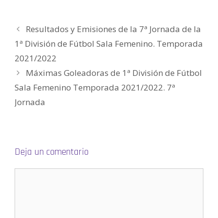
)
)
a
)
S
)
e
a
b
r
Resultados y Emisiones de la 7ª Jornada de la
e
e
n
1ª División de Fútbol Sala Femenino. Temporada
u
n
2021/2022
a
v
e
Máximas Goleadoras de 1ª División de Fútbol
n
t
Sala Femenino Temporada 2021/2022. 7ª
a
n
a
Jornada
n
u
e
v
a
)
Deja un comentario