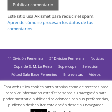
Este sitio usa Akismet para reducir el spam.
Aprende cómo se procesan los datos de tus
comentarios
.
1ª División Femenina
2ª División Femenina
Noticias
Copa de S. M. La Reina
Supercopa
Selección
Fútbol Sala Base Femenino
Entrevistas
Vídeos
Opinión
Altas, Bajas y Renovaciones
ZonaFutsal TV
Esta web utiliza cookies tanto propias como de terceros para
recopilar información estadística sobre su navegación para
Política de Privacidad
|
Uso de Cookies
|
Contacto
Diseñado con mimo y esmero por
Jorge Cobos
· Desarrollado
poder mostrarle publicidad relacionada con sus preferencias,
con WordPress
pudiendo deshabilitar esta opción desde su navegador.
· ©2026 Zonafutsal ·