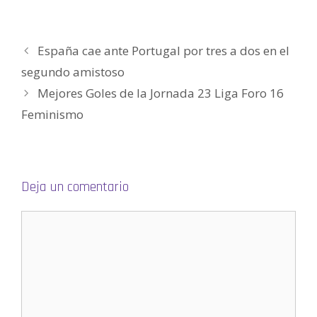
a
v
v
e
v
o
)
a
a
v
a
(
)
)
a
)
S
)
e
a
España cae ante Portugal por tres a dos en el
b
r
e
segundo amistoso
e
n
Mejores Goles de la Jornada 23 Liga Foro 16
u
n
a
Feminismo
v
e
n
t
a
n
a
n
Deja un comentario
u
e
v
a
)