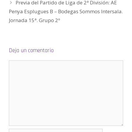
Previa del Partido de Liga de 2ª División: AE
e
n
t
Penya Esplugues B – Bodegas Sommos Intersala.
a
n
Jornada 15ª. Grupo 2º
a
n
u
e
v
a
)
Deja un comentario