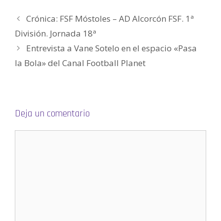
n
u
n
Crónica: FSF Móstoles – AD Alcorcón FSF. 1ª
a
v
e
División. Jornada 18ª
n
t
Entrevista a Vane Sotelo en el espacio «Pasa
a
n
a
la Bola» del Canal Football Planet
n
u
e
v
a
)
Deja un comentario