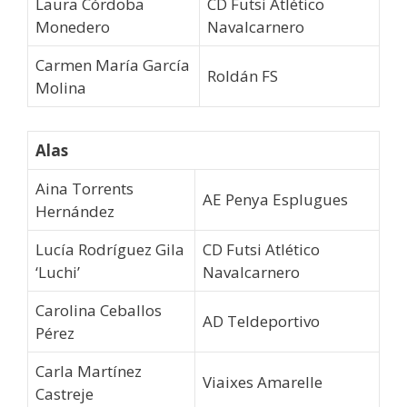
Laura Córdoba
CD Futsi Atlético
Monedero
Navalcarnero
Carmen María García
Roldán FS
Molina
Alas
Aina Torrents
AE Penya Esplugues
Hernández
Lucía Rodríguez Gila
CD Futsi Atlético
‘Luchi’
Navalcarnero
Carolina Ceballos
AD Teldeportivo
Pérez
Carla Martínez
Viaixes Amarelle
Castreje