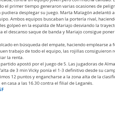
odo el primer tiempo generaron varias ocasiones de pelig
 pudiera desplegar su juego. Marta Malagón adelantó a las
po. Ambos equipos buscaban la portería rival, haciendo 
ocales golpeó en la espalda de Mariajo desviando la traye
ra el descanso saque de banda y Mariajo consigue poner 
lcado en búsqueda del empate, haciendo emplearse a fo
buen trabajo de todo el equipo, las rojillas consiguieron 
ar la renta.
l partido apostó por el juego de 5. Las jugadoras de Alm
alta de 3 min Vicky ponía el 1-3 definitivo desde su cam
mos 12 puntos y engancharse a la zona alta de la clasifi
en casa a las 16.30 contra el filial de Leganés.
SF