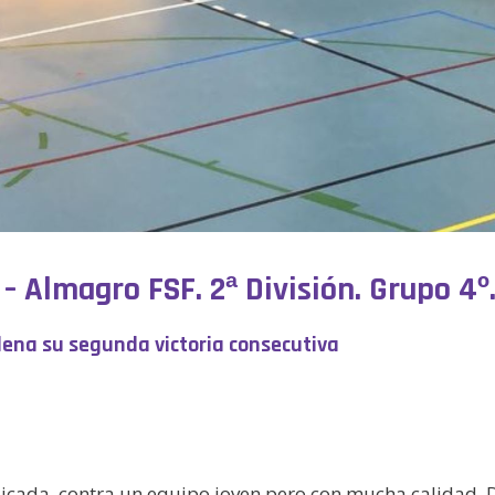
– Almagro FSF. 2ª División. Grupo 4º
ena su segunda victoria consecutiva
cada, contra un equipo joven pero con mucha calidad.