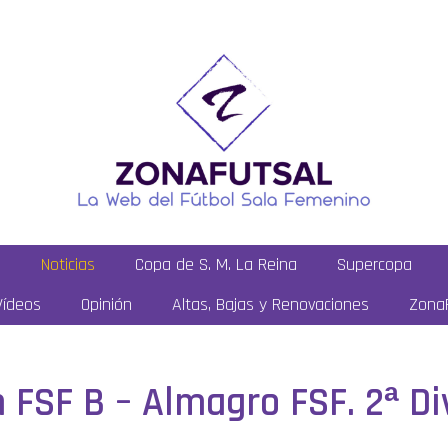
a
Noticias
Copa de S. M. La Reina
Supercopa
Vídeos
Opinión
Altas, Bajas y Renovaciones
ZonaF
 FSF B – Almagro FSF. 2ª Div