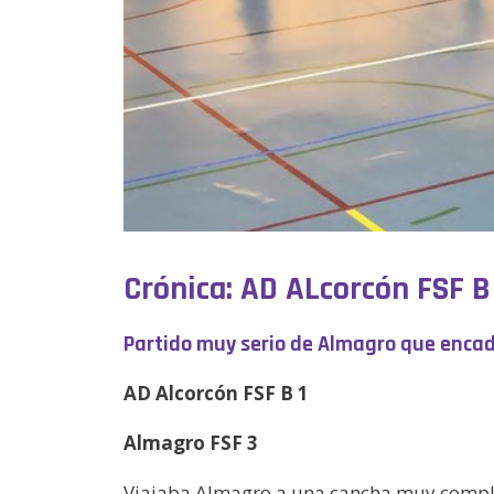
Crónica: AD ALcorcón FSF B 
Partido muy serio de Almagro que encad
AD Alcorcón FSF B 1
Almagro FSF 3
Viajaba Almagro a una cancha muy compli