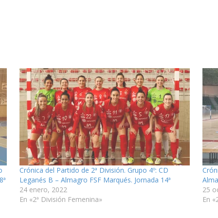
o
Crónica del Partido de 2ª División. Grupo 4º: CD
Crón
8ª
Leganés B – Almagro FSF Marqués. Jornada 14ª
Alma
24 enero, 2022
25 o
En «2ª División Femenina»
En «