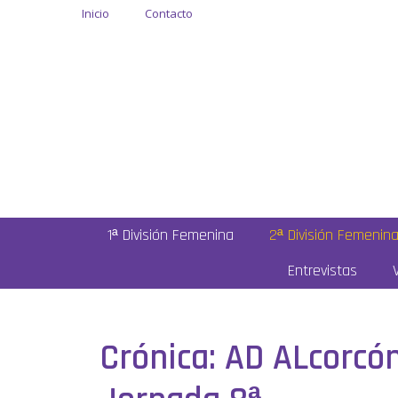
Inicio
Contacto
1ª División Femenina
2ª División Femenin
Entrevistas
Crónica: AD ALcorcón