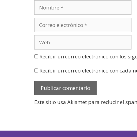
n
u
e
v
a
)
Recibir un correo electrónico con los si
Recibir un correo electrónico con cada 
Este sitio usa Akismet para reducir el spa