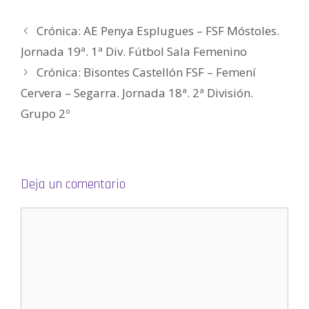
b
r
e
Crónica: AE Penya Esplugues – FSF Móstoles.
e
n
u
Jornada 19ª. 1ª Div. Fútbol Sala Femenino
n
a
Crónica: Bisontes Castellón FSF – Femení
v
e
n
Cervera – Segarra. Jornada 18ª. 2ª División.
t
a
Grupo 2º
n
a
n
u
e
v
a
)
Deja un comentario