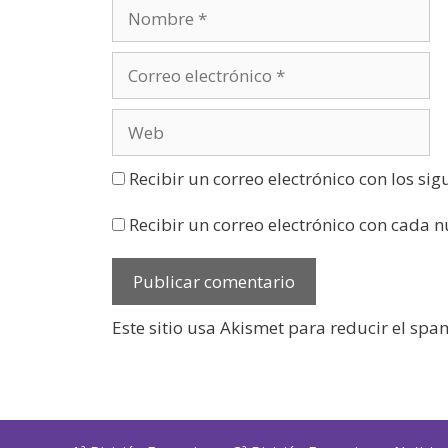
n
u
e
v
a
)
Recibir un correo electrónico con los si
Recibir un correo electrónico con cada 
Este sitio usa Akismet para reducir el spa