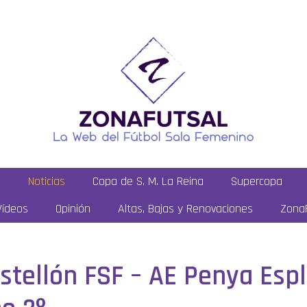
a
Noticias
Copa de S. M. La Reina
Supercopa
Vídeos
Opinión
Altas, Bajas y Renovaciones
ZonaF
astellón FSF – AE Penya Esp