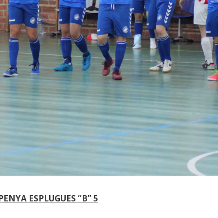
PENYA ESPLUGUES “B” 5