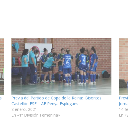
s
Previa del Partido de Copa de la Reina: Bisontes
Prev
Castellón FSF – AE Penya Esplugues
Jorna
8 enero, 2021
14 f
En «1ª División Femenina»
En «