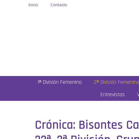
Inicio
Contacto
1ª División Femenina
2ª División Femenin
Entrevistas
Crónica: Bisontes C