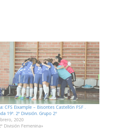
ia: CFS Eixample – Bisontes Castellón FSF .
da 19ª. 2ª División. Grupo 2º
ebrero, 2020
2ª División Femenina»