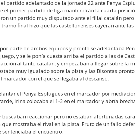
 el partido adelantado de la jornada 22 ante Penya Espl
e el primer partido de liga mantendrán la cuarta posición
n un partido muy disputado ante el filial catalán pero la
l tramo final hizo que las castellonenses cayeran ante la
 por parte de ambos equipos y pronto se adelantaba Pen
uego, y se le ponía cuesta arriba el partido a las de Cas
eacción al tanto catalán, y empezaban a llegar sobre la 
 estaba muy igualado sobre la pista y las Bisontas pro
el marcador con el que se llegaba al descanso.
delantar el Penya Esplugues en el marcador por mediació
arde, Irina colocaba el 1-3 en el marcador y abría brech
 y buscaban reaccionar pero no estaban afortunadas car
 que mostraba el rival en la pista. Fruto de un fallo defe
 sentenciaba el encuentro.