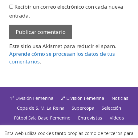
Recibir un correo electrónico con cada nueva
entrada.
Este sitio usa Akismet para reducir el spam.
Aprende cómo se procesan los datos de tus
comentarios
.
1ª División Femenina
2ª División Femenina
Noticias
Copa de S. M. La Reina
Supercopa
Selección
Fútbol Sala Base Femenino
Entrevistas
Vídeos
Opinión
Altas, Bajas y Renovaciones
ZonaFutsal TV
Esta web utiliza cookies tanto propias como de terceros para