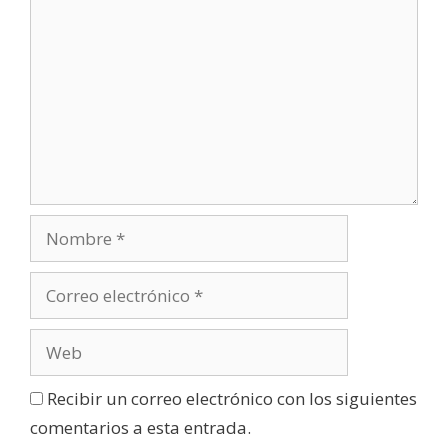
u
e
v
a
)
Recibir un correo electrónico con los siguientes
comentarios a esta entrada.