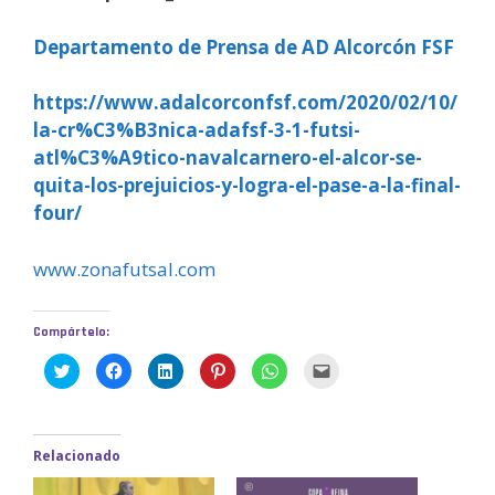
Departamento de Prensa de AD Alcorcón FSF
https://www.adalcorconfsf.com/2020/02/10/
la-cr%C3%B3nica-adafsf-3-1-futsi-
atl%C3%A9tico-navalcarnero-el-alcor-se-
quita-los-prejuicios-y-logra-el-pase-a-la-final-
four/
www.zonafutsal.com
Compártelo:
H
H
H
H
H
H
a
a
a
a
a
a
z
z
z
z
z
z
c
c
c
c
c
c
l
l
l
l
l
l
i
i
i
i
i
i
c
c
c
c
c
c
Relacionado
p
p
p
p
p
p
a
a
a
a
a
a
r
r
r
r
r
r