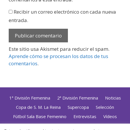
Recibir un correo electrónico con cada nueva
entrada.
Este sitio usa Akismet para reducir el spam.
Aprende cómo se procesan los datos de tus
comentarios
.
1ª División Femenina
2ª División Femenina
Noticias
Copa de S. M. La Reina
Supercopa
Selección
Fútbol Sala Base Femenino
Entrevistas
Vídeos
Opinión
Altas, Bajas y Renovaciones
ZonaFutsal TV