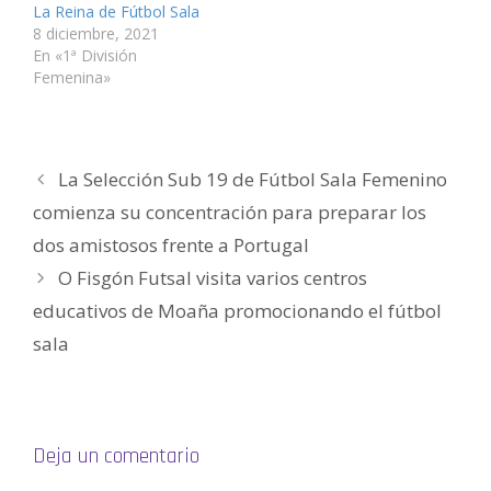
a
n
n
a
n
n
La Reina de Fútbol Sala
n
a
a
n
a
a
u
n
n
a
n
m
8 diciembre, 2021
e
u
u
n
u
i
v
e
e
u
e
g
En «1ª División
a
v
v
e
v
o
Femenina»
)
a
a
v
a
(
)
)
a
)
S
)
e
a
b
r
e
e
La Selección Sub 19 de Fútbol Sala Femenino
n
u
comienza su concentración para preparar los
n
a
v
dos amistosos frente a Portugal
e
n
O Fisgón Futsal visita varios centros
t
a
n
educativos de Moaña promocionando el fútbol
a
n
sala
u
e
v
a
)
Deja un comentario