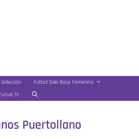
Selección
Fútbol Sala Base Femenino
utsal TV
ianos Puertollano