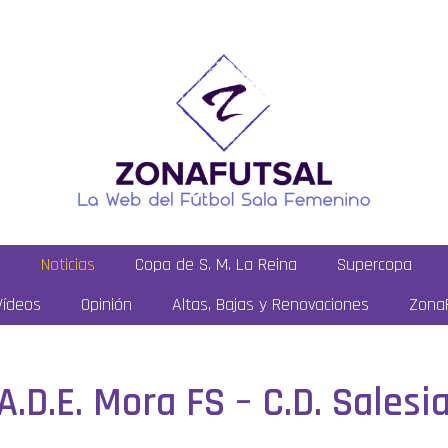
a
Noticias
Copa de S. M. La Reina
Supercopa
Vídeos
Opinión
Altas, Bajas y Renovaciones
ZonaF
 A.D.E. Mora FS – C.D. Sales