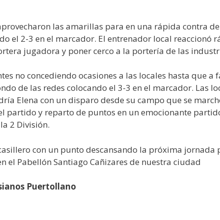
 aprovecharon las amarillas para en una rápida contra de
do el 2-3 en el marcador. El entrenador local reaccionó
tera jugadora y poner cerco a la portería de las industr
tes no concediendo ocasiones a las locales hasta que a fa
ondo de las redes colocando el 3-3 en el marcador. Las l
tendría Elena con un disparo desde su campo que se march
el partido y reparto de puntos en un emocionante partid
a 2 División.
casillero con un punto descansando la próxima jornada po
n el Pabellón Santiago Cañizares de nuestra ciudad
sianos Puertollano