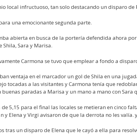
nio local infructuoso, tan solo destacando un disparo de
r para una emocionante segunda parte.
umba abierta en busca de la portería defendida ahora po
Shila, Sara y Marisa.
evamente Carmona se tuvo que emplear a fondo a disparo
ban ventaja en el marcador un gol de Shila en una jugad
 dejo tocadas a las visitantes y Carmona tenía que redob
con buenas paradas a Marisa y un mano a mano con Sara q
 de 5,15 para el final las locales se metieran en cinco fa
y Elena y Virgi avisaron de que la derrota no les valía. 
s tras un disparo de Elena que le cayó a ella para resolv