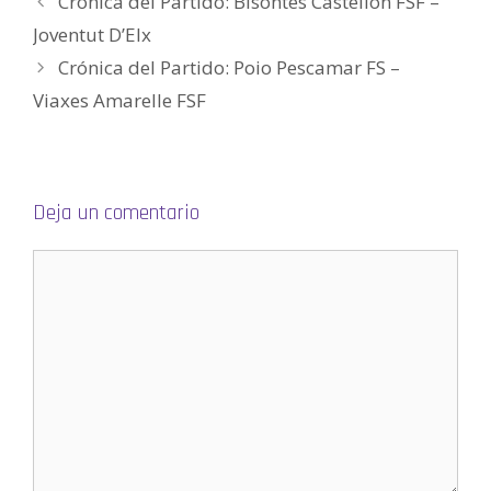
Crónica del Partido: Bisontes Castellón FSF –
e
e
n
Joventut D’Elx
u
n
Crónica del Partido: Poio Pescamar FS –
a
v
e
Viaxes Amarelle FSF
n
t
a
n
a
n
u
e
Deja un comentario
v
a
)