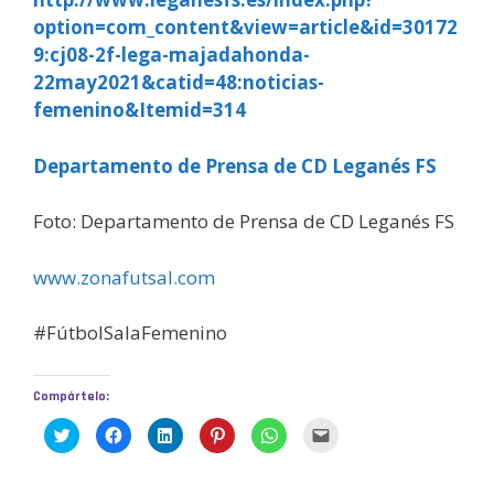
option=com_content&view=article&id=30172
9:cj08-2f-lega-majadahonda-
22may2021&catid=48:noticias-
femenino&Itemid=314
Departamento de Prensa de CD Leganés FS
Foto: Departamento de Prensa de CD Leganés FS
www.zonafutsal.com
#FútbolSalaFemenino
Compártelo:
H
H
H
H
H
H
a
a
a
a
a
a
z
z
z
z
z
z
c
c
c
c
c
c
l
l
l
l
l
l