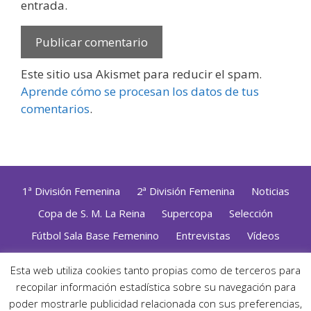
entrada.
Este sitio usa Akismet para reducir el spam.
Aprende cómo se procesan los datos de tus
comentarios
.
1ª División Femenina
2ª División Femenina
Noticias
Copa de S. M. La Reina
Supercopa
Selección
Fútbol Sala Base Femenino
Entrevistas
Vídeos
Opinión
Altas, Bajas y Renovaciones
ZonaFutsal TV
Esta web utiliza cookies tanto propias como de terceros para
recopilar información estadística sobre su navegación para
Política de Privacidad
|
Uso de Cookies
|
Contacto
Diseñado con mimo y esmero por
Jorge Cobos
· Desarrollado
poder mostrarle publicidad relacionada con sus preferencias,