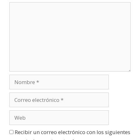
e
v
a
)
Recibir un correo electrónico con los siguientes