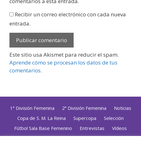
comentarios a esta entrada.
Recibir un correo electrónico con cada nueva
entrada.
Este sitio usa Akismet para reducir el spam.
Aprende cómo se procesan los datos de tus
comentarios
.
1ª División Femenina
2ª División Femenina
Noticias
Copa de S. M. La Reina
Supercopa
Selección
Fútbol Sala Base Femenino
Entrevistas
Vídeos
Opinión
Altas, Bajas y Renovaciones
ZonaFutsal TV